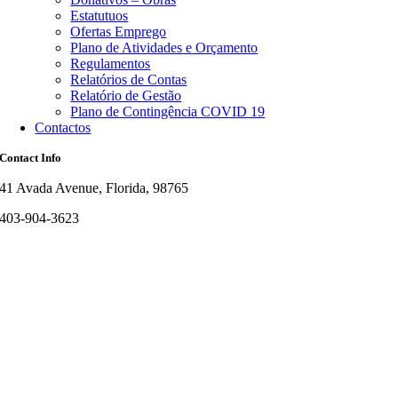
Estatutuos
Ofertas Emprego
Plano de Atividades e Orçamento
Regulamentos
Relatórios de Contas
Relatório de Gestão
Plano de Contingência COVID 19
Contactos
Contact Info
41 Avada Avenue, Florida, 98765
403-904-3623