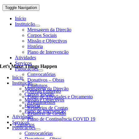
Toggle Navigation
Início
Instituição
Mensagem da Direção
Corpos Sociais
Missão e Objectivos
História
Plano de Intervenção
Atividades
Serviços
Let’s Make Things Happen
Publicações
Convocatórias
Início
Donativos – Obras
Instituição
Estatutuos
Mensagem da Direção
Ofertas Emprego
Corpos Sociais
Plano de Atividades e Orçamento
Missão e Objectivos
Regulamentos
História
Relatórios de Contas
Plano de Intervenção
Relatório de Gestão
Atividades
Plano de Contingência COVID 19
Serviços
Contactos
Publicações
Convocatórias
Donativos – Obras