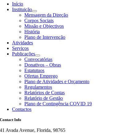
Início
Instituição
Mensagem da Direção
Corpos Sociais
Missão e Objectivos
História
Plano de Intervenção
Atividades
Serviços
Publicações
Convocatórias
Donativos – Obras
Estatutuos
Ofertas Emprego
Plano de Atividades e Orçamento
Regulamentos
Relatórios de Contas
Relatório de Gestão
Plano de Contingência COVID 19
Contactos
Contact Info
41 Avada Avenue, Florida, 98765