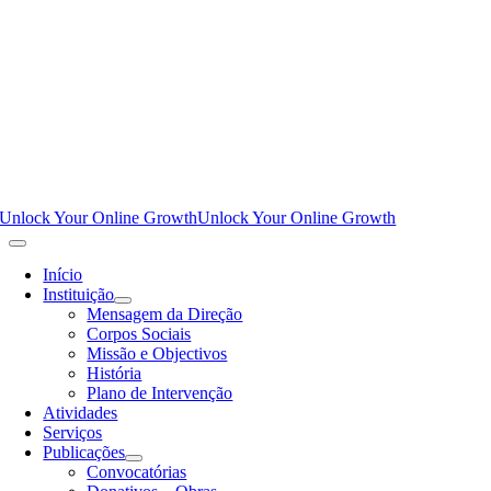
Unlock Your Online Growth
Unlock Your Online Growth
Início
Instituição
Mensagem da Direção
Corpos Sociais
Missão e Objectivos
História
Plano de Intervenção
Atividades
Serviços
Publicações
Convocatórias