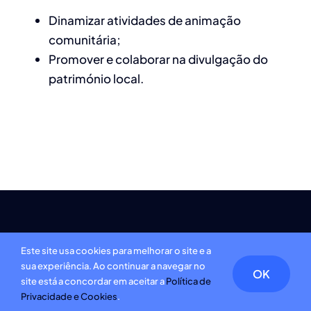
Dinamizar atividades de animação
comunitária;
Promover e colaborar na divulgação do
património local.
©LHSCA • Desenvolvido por:
yourplace.pt
•
Livro de Reclamações
•
Este site usa cookies para melhorar o site e a
Política de Privacidade e Cookies
sua experiência. Ao continuar a navegar no
OK
site está a concordar em aceitar a
Política de
Privacidade e Cookies
.