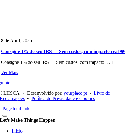
8 de Abril, 2026
Consigne 1% do seu IRS — Sem custos, com impacto real ❤️
Consigne 1% do seu IRS — Sem custos, com impacto […]
Ver Mais
uinte
©LHSCA • Desenvolvido por:
yourplace.pt
•
Livro de
Reclamações
•
Política de Privacidade e Cookies
Page load link
Let’s Make Things Happen
Início