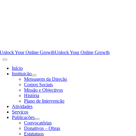
Unlock Your Online Growth
Unlock Your Online Growth
Início
Instituição
Mensagem da Direção
Corpos Sociais
Missão e Objectivos
História
Plano de Intervenção
Atividades
Serviços
Publicações
Convocatórias
Donativos – Obras
Estatutuos