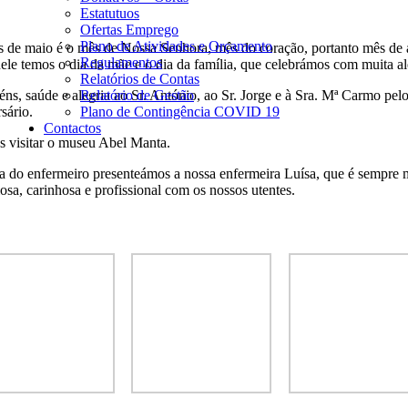
Estatutuos
Ofertas Emprego
Plano de Atividades e Orçamento
 de maio é o mês de Nossa Senhora, mês do coração, portanto mês de 
Regulamentos
nele temos o dia da mãe e o dia da família, que celebrámos com muita al
Relatórios de Contas
éns, saúde e alegria ao Sr. António, ao Sr. Jorge e à Sra. Mª Carmo pel
Relatório de Gestão
sário.
Plano de Contingência COVID 19
Contactos
 visitar o museu Abel Manta.
a do enfermeiro presenteámos a nossa enfermeira Luísa, que é sempre 
iosa, carinhosa e profissional com os nossos utentes.