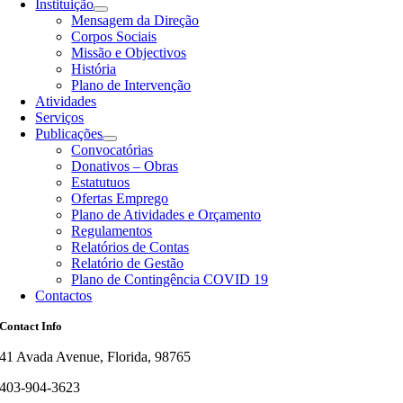
Instituição
Mensagem da Direção
Corpos Sociais
Missão e Objectivos
História
Plano de Intervenção
Atividades
Serviços
Publicações
Convocatórias
Donativos – Obras
Estatutuos
Ofertas Emprego
Plano de Atividades e Orçamento
Regulamentos
Relatórios de Contas
Relatório de Gestão
Plano de Contingência COVID 19
Contactos
Contact Info
41 Avada Avenue, Florida, 98765
403-904-3623