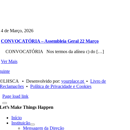
4 de Março, 2026
CONVOCATÓRIA – Assembleia Geral 22 Março
CONVOCATÓRIA Nos termos da alínea c) do […]
Ver Mais
uinte
©LHSCA • Desenvolvido por:
yourplace.pt
•
Livro de
Reclamações
•
Política de Privacidade e Cookies
Page load link
Let’s Make Things Happen
Início
Instituição
Mensagem da Direção