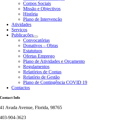
Corpos Sociais
Missão e Objectivos
História
Plano de Intervenção
Atividades
Serviços
Publicações
Convocatórias
Donativos – Obras
Estatutuos
Ofertas Emprego
Plano de Atividades e Orçamento
Regulamentos
Relatórios de Contas
Relatório de Gestão
Plano de Contingência COVID 19
Contactos
Contact Info
41 Avada Avenue, Florida, 98765
403-904-3623