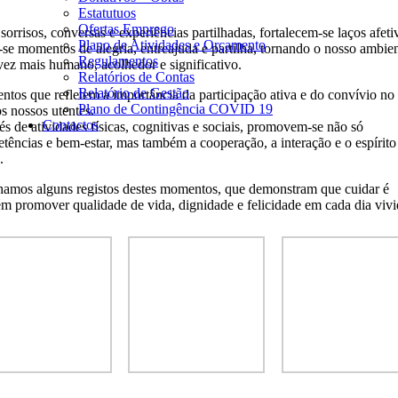
Estatutuos
Ofertas Emprego
sorrisos, conversas e experiências partilhadas, fortalecem-se laços afeti
Plano de Atividades e Orçamento
-se momentos de alegria, entreajuda e partilha, tornando o nosso ambie
Regulamentos
vez mais humano, acolhedor e significativo.
Relatórios de Contas
Relatório de Gestão
tos que refletem a importância da participação ativa e do convívio no 
Plano de Contingência COVID 19
os nossos utentes.
Contactos
és de atividades físicas, cognitivas e sociais, promovem-se não só
tências e bem-estar, mas também a cooperação, a interação e o espírito
.
lhamos alguns registos destes momentos, que demonstram que cuidar é
m promover qualidade de vida, dignidade e felicidade em cada dia vivi