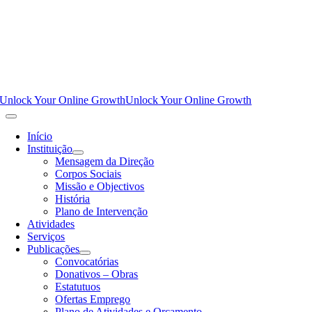
Unlock Your Online Growth
Unlock Your Online Growth
Início
Instituição
Mensagem da Direção
Corpos Sociais
Missão e Objectivos
História
Plano de Intervenção
Atividades
Serviços
Publicações
Convocatórias
Donativos – Obras
Estatutuos
Ofertas Emprego
Plano de Atividades e Orçamento