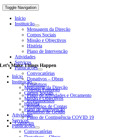
Toggle Navigation
Início
Instituição
Mensagem da Direção
Corpos Sociais
Missão e Objectivos
História
Plano de Intervenção
Atividades
Serviços
Let’s Make Things Happen
Publicações
Convocatórias
Início
Donativos – Obras
Instituição
Estatutuos
Mensagem da Direção
Ofertas Emprego
Corpos Sociais
Plano de Atividades e Orçamento
Missão e Objectivos
Regulamentos
História
Relatórios de Contas
Plano de Intervenção
Relatório de Gestão
Atividades
Plano de Contingência COVID 19
Serviços
Contactos
Publicações
Convocatórias
Donativos – Obras