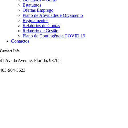
Estatutuos
Ofertas Emprego
Plano de Atividades e Orçamento
Regulamentos
Relatórios de Contas
Relatório de Gestão
Plano de Contingência COVID 19
Contactos
Contact Info
41 Avada Avenue, Florida, 98765
403-904-3623