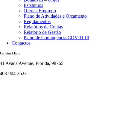
Estatutuos
Ofertas Emprego
Plano de Atividades e Orçamento
Regulamentos
Relatórios de Contas
Relatório de Gestão
Plano de Contingência COVID 19
Contactos
Contact Info
41 Avada Avenue, Florida, 98765
403-904-3623