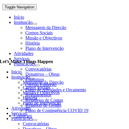
Toggle Navigation
Início
Instituição
Mensagem da Direção
Corpos Sociais
Missão e Objectivos
História
Plano de Intervenção
Atividades
Serviços
Let’s Make Things Happen
Publicações
Convocatórias
Início
Donativos – Obras
Instituição
Estatutuos
Mensagem da Direção
Ofertas Emprego
Corpos Sociais
Plano de Atividades e Orçamento
Missão e Objectivos
Regulamentos
História
Relatórios de Contas
Plano de Intervenção
Relatório de Gestão
Atividades
Plano de Contingência COVID 19
Serviços
Contactos
Publicações
Convocatórias
Donativos – Obras