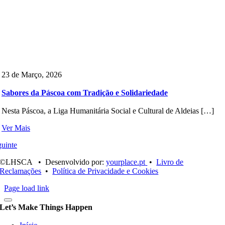
23 de Março, 2026
Sabores da Páscoa com Tradição e Solidariedade
Nesta Páscoa, a Liga Humanitária Social e Cultural de Aldeias […]
Ver Mais
uinte
©LHSCA • Desenvolvido por:
yourplace.pt
•
Livro de
Reclamações
•
Política de Privacidade e Cookies
Page load link
Let’s Make Things Happen