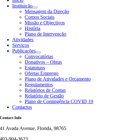
Início
Instituição
Mensagem da Direção
Corpos Sociais
Missão e Objectivos
História
Plano de Intervenção
Atividades
Serviços
Publicações
Convocatórias
Donativos – Obras
Estatutuos
Ofertas Emprego
Plano de Atividades e Orçamento
Regulamentos
Relatórios de Contas
Relatório de Gestão
Plano de Contingência COVID 19
Contactos
Contact Info
41 Avada Avenue, Florida, 98765
403-904-3623