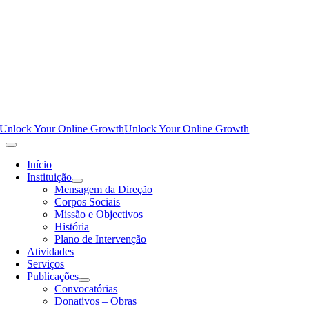
Unlock Your Online Growth
Unlock Your Online Growth
Início
Instituição
Mensagem da Direção
Corpos Sociais
Missão e Objectivos
História
Plano de Intervenção
Atividades
Serviços
Publicações
Convocatórias
Donativos – Obras