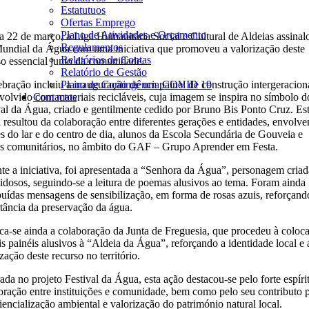
Estatutuos
Ofertas Emprego
Plano de Atividades e Orçamento
a 22 de março, a Liga Humanitária Social e Cultural de Aldeias assinal
Regulamentos
undial da Água com uma iniciativa que promoveu a valorização deste
Relatórios de Contas
so essencial junto da comunidade.
Relatório de Gestão
ebração incluiu a inauguração de um painel de construção intergeracion
Plano de Contingência COVID 19
volvido com materiais recicláveis, cuja imagem se inspira no símbolo d
Contactos
val da Água, criado e gentilmente cedido por Bruno Bis Ponto Cruz. Es
l resultou da colaboração entre diferentes gerações e entidades, envolv
es do lar e do centro de dia, alunos da Escola Secundária de Gouveia e
s comunitários, no âmbito do GAF – Grupo Aprender em Festa.
te a iniciativa, foi apresentada a “Senhora da Água”, personagem criad
 idosos, seguindo-se a leitura de poemas alusivos ao tema. Foram ainda
ibuídas mensagens de sensibilização, em forma de rosas azuis, reforçand
tância da preservação da água.
ca-se ainda a colaboração da Junta de Freguesia, que procedeu à coloc
is painéis alusivos à “Aldeia da Água”, reforçando a identidade local e 
zação deste recurso no território.
rada no projeto Festival da Água, esta ação destacou-se pelo forte espíri
oração entre instituições e comunidade, bem como pelo seu contributo p
iencialização ambiental e valorização do património natural local.