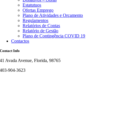
Estatutuos
Ofertas Emprego
Plano de Atividades e Orçamento
Regulamentos
Relatórios de Contas
Relatório de Gestão
Plano de Contingência COVID 19
Contactos
Contact Info
41 Avada Avenue, Florida, 98765
403-904-3623