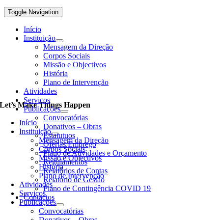
Toggle Navigation
Início
Instituição
Mensagem da Direção
Corpos Sociais
Missão e Objectivos
História
Plano de Intervenção
Atividades
Serviços
Let’s Make Things Happen
Publicações
Convocatórias
Início
Donativos – Obras
Instituição
Estatutuos
Mensagem da Direção
Ofertas Emprego
Corpos Sociais
Plano de Atividades e Orçamento
Missão e Objectivos
Regulamentos
História
Relatórios de Contas
Plano de Intervenção
Relatório de Gestão
Atividades
Plano de Contingência COVID 19
Serviços
Contactos
Publicações
Convocatórias
Donativos – Obras