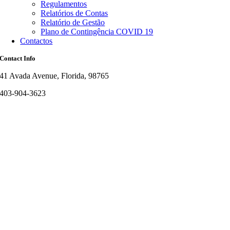
Regulamentos
Relatórios de Contas
Relatório de Gestão
Plano de Contingência COVID 19
Contactos
Contact Info
41 Avada Avenue, Florida, 98765
403-904-3623