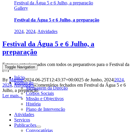
Festival da Água 5 e 6 Julho, a preparação
Gallery
Festival da Água 5 e 6 Julho, a preparação
2024
,
2024
,
Atividades
Festival da Água 5 e 6 Julho, a
preparação
Estamos entusiasmados com todos os preparativos para o Festival da
Toggle Navigation
[...]
Início
By
Martine
|
2024-06-25T12:43:37+00:00
25 de Junho, 2024
|
2024
,
Instituição
2024
,
Atividades
|
Comentários fechados
em Festival da Água 5 e 6
Mensagem da Direção
Julho, a preparação
Corpos Sociais
Ler mais...
Missão e Objectivos
História
Plano de Intervenção
Atividades
Serviços
Publicações
Convocatórias