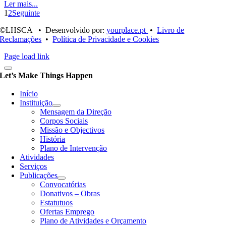
Ler mais...
1
2
Seguinte
©LHSCA • Desenvolvido por:
yourplace.pt
•
Livro de
Reclamações
•
Política de Privacidade e Cookies
Page load link
Let’s Make Things Happen
Início
Instituição
Mensagem da Direção
Corpos Sociais
Missão e Objectivos
História
Plano de Intervenção
Atividades
Serviços
Publicações
Convocatórias
Donativos – Obras
Estatutuos
Ofertas Emprego
Plano de Atividades e Orçamento