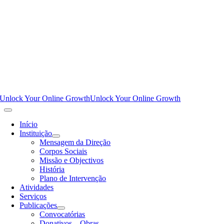
Unlock Your Online Growth
Unlock Your Online Growth
Início
Instituição
Mensagem da Direção
Corpos Sociais
Missão e Objectivos
História
Plano de Intervenção
Atividades
Serviços
Publicações
Convocatórias
Donativos – Obras