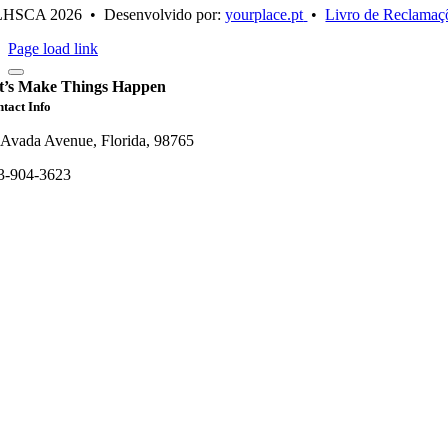
LHSCA
2026 • Desenvolvido por:
yourplace.pt
•
Livro de Reclamaç
Page load link
t’s Make Things Happen
tact Info
 Avada Avenue, Florida, 98765
3-904-3623