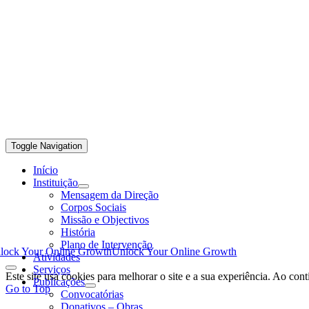
Toggle Navigation
Início
Instituição
Mensagem da Direção
Corpos Sociais
Missão e Objectivos
História
Plano de Intervenção
lock Your Online Growth
Unlock Your Online Growth
Atividades
Serviços
Este site usa cookies para melhorar o site e a sua experiência. Ao con
Publicações
Go to Top
Convocatórias
Donativos – Obras