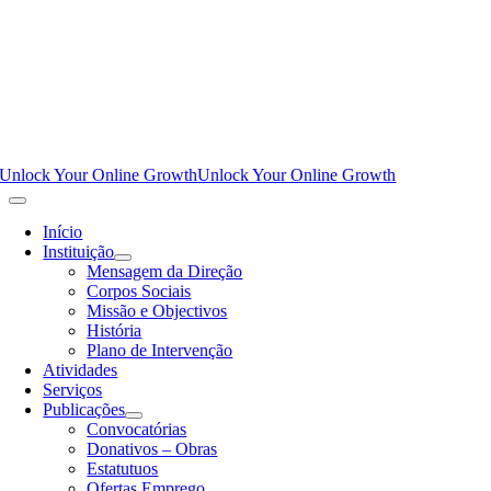
Unlock Your Online Growth
Unlock Your Online Growth
Início
Instituição
Mensagem da Direção
Corpos Sociais
Missão e Objectivos
História
Plano de Intervenção
Atividades
Serviços
Publicações
Convocatórias
Donativos – Obras
Estatutuos
Ofertas Emprego