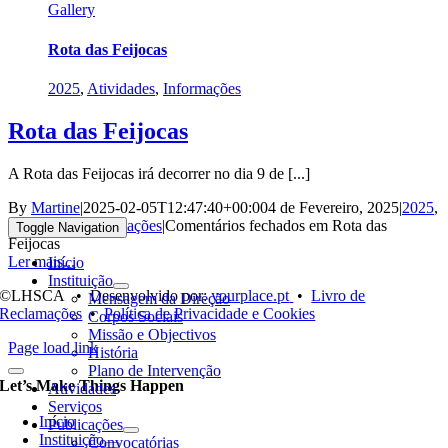
Gallery
Rota das Feijocas
2025
,
Atividades
,
Informações
Rota das Feijocas
A Rota das Feijocas irá decorrer no dia 9 de [...]
By
Martine
|
2025-02-05T12:47:40+00:00
4 de Fevereiro, 2025
|
2025
,
Atividades
,
Informações
|
Comentários fechados
em Rota das
Toggle Navigation
Feijocas
Ler mais...
Início
Instituição
©LHSCA • Desenvolvido por:
yourplace.pt
•
Livro de
Mensagem da Direção
Reclamações
•
Política de Privacidade e Cookies
Corpos Sociais
Missão e Objectivos
Page load link
História
Plano de Intervenção
Let’s Make Things Happen
Atividades
Serviços
Início
Publicações
Instituição
Convocatórias