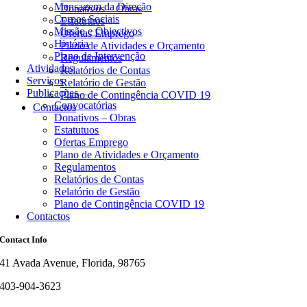
Mensagem da Direção
Donativos – Obras
Corpos Sociais
Estatutuos
Missão e Objectivos
Ofertas Emprego
História
Plano de Atividades e Orçamento
Plano de Intervenção
Regulamentos
Atividades
Relatórios de Contas
Serviços
Relatório de Gestão
Publicações
Plano de Contingência COVID 19
Convocatórias
Contactos
Donativos – Obras
Estatutuos
Ofertas Emprego
Plano de Atividades e Orçamento
Regulamentos
Relatórios de Contas
Relatório de Gestão
Plano de Contingência COVID 19
Contactos
Contact Info
41 Avada Avenue, Florida, 98765
403-904-3623