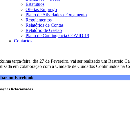
Estatutuos
Ofertas Emprego
Plano de Atividades e Orçamento
Regulamentos
Relatórios de Contas
Relatório de Gestão
Plano de Contingência COVID 19
Contactos
óxima terça-feira, dia 27 de Fevereiro, vai ser realizado um Rastreio C
ealizada em colaboração com a Unidade de Cuidados Continuados na 
lhar no Facebook
mações Relacionadas