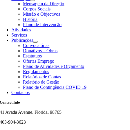
Mensagem da Direção
Corpos Sociais
Missão e Objectivos
História
Plano de Intervenção
Atividades
Serviços
Publicações
Convocatórias
Donativos – Obras
Estatutuos
Ofertas Emprego
Plano de Atividades e Orçamento
Regulamentos
Relatórios de Contas
Relatório de Gestão
Plano de Contingência COVID 19
Contactos
Contact Info
41 Avada Avenue, Florida, 98765
403-904-3623