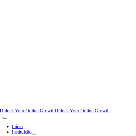
Unlock Your Online Growth
Unlock Your Online Growth
Início
Instituição