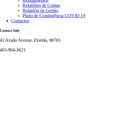
Regulamentos
Relatórios de Contas
Relatório de Gestão
Plano de Contingência COVID 19
Contactos
Contact Info
41 Avada Avenue, Florida, 98765
403-904-3623