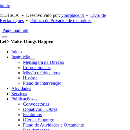
uinte
©LHSCA • Desenvolvido por:
yourplace.pt
•
Livro de
Reclamações
•
Política de Privacidade e Cookies
Page load link
Let’s Make Things Happen
Início
Instituição
Mensagem da Direção
Corpos Sociais
Missão e Objectivos
História
Plano de Intervenção
Atividades
Serviços
Publicações
Convocatórias
Donativos – Obras
Estatutuos
Ofertas Emprego
Plano de Atividades e Orçamento