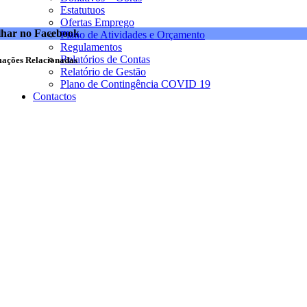
Estatutuos
Ofertas Emprego
lhar no Facebook
Plano de Atividades e Orçamento
Regulamentos
Relatórios de Contas
mações Relacionadas
Relatório de Gestão
Plano de Contingência COVID 19
Contactos