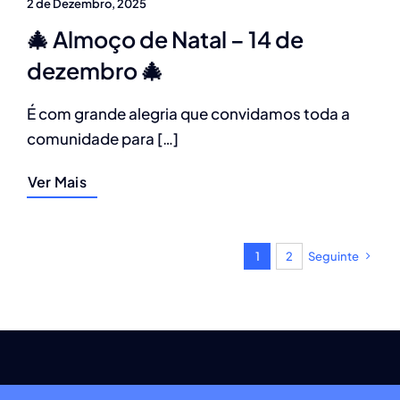
2 de Dezembro, 2025
🎄 Almoço de Natal – 14 de
dezembro 🎄
É com grande alegria que convidamos toda a
comunidade para […]
Ver Mais
1
2
Seguinte
©LHSCA • Desenvolvido por:
yourplace.pt
•
Livro de Reclamações
•