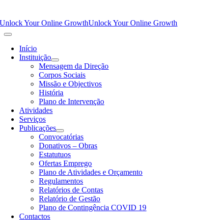
Unlock Your Online Growth
Unlock Your Online Growth
Início
Instituição
Mensagem da Direção
Corpos Sociais
Missão e Objectivos
História
Plano de Intervenção
Atividades
Serviços
Publicações
Convocatórias
Donativos – Obras
Estatutuos
Ofertas Emprego
Plano de Atividades e Orçamento
Regulamentos
Relatórios de Contas
Relatório de Gestão
Plano de Contingência COVID 19
Contactos