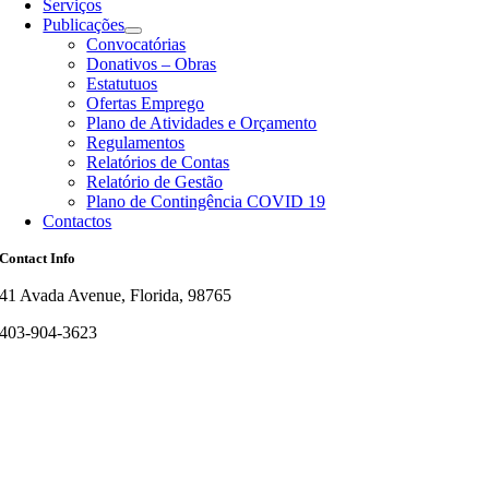
Serviços
Publicações
Convocatórias
Donativos – Obras
Estatutuos
Ofertas Emprego
Plano de Atividades e Orçamento
Regulamentos
Relatórios de Contas
Relatório de Gestão
Plano de Contingência COVID 19
Contactos
Contact Info
41 Avada Avenue, Florida, 98765
403-904-3623