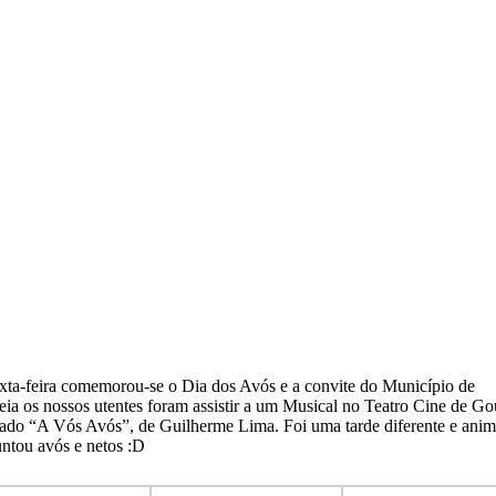
xta-feira comemorou-se o Dia dos Avós e a convite do Município de
ia os nossos utentes foram assistir a um Musical no Teatro Cine de Go
ulado “A Vós Avós”, de Guilherme Lima. Foi uma tarde diferente e ani
untou avós e netos :D