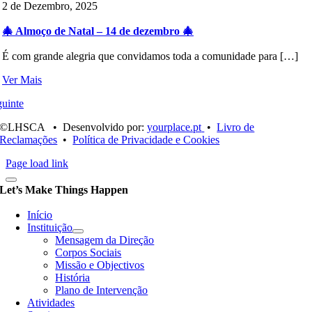
2 de Dezembro, 2025
🎄 Almoço de Natal – 14 de dezembro 🎄
É com grande alegria que convidamos toda a comunidade para […]
Ver Mais
uinte
©LHSCA • Desenvolvido por:
yourplace.pt
•
Livro de
Reclamações
•
Política de Privacidade e Cookies
Page load link
Let’s Make Things Happen
Início
Instituição
Mensagem da Direção
Corpos Sociais
Missão e Objectivos
História
Plano de Intervenção
Atividades