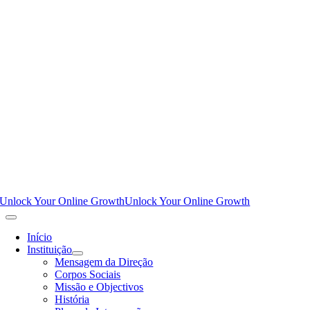
Unlock Your Online Growth
Unlock Your Online Growth
Início
Instituição
Mensagem da Direção
Corpos Sociais
Missão e Objectivos
História