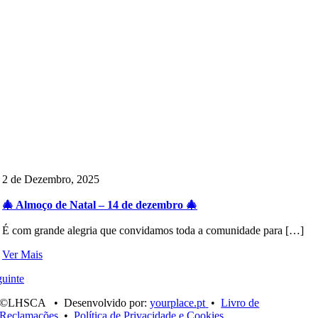
2 de Dezembro, 2025
🎄 Almoço de Natal – 14 de dezembro 🎄
É com grande alegria que convidamos toda a comunidade para […]
Ver Mais
uinte
©LHSCA • Desenvolvido por:
yourplace.pt
•
Livro de
Reclamações
•
Política de Privacidade e Cookies