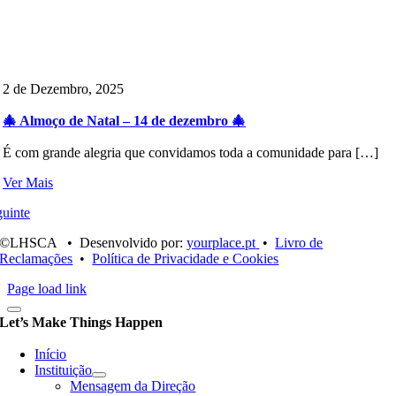
2 de Dezembro, 2025
🎄 Almoço de Natal – 14 de dezembro 🎄
É com grande alegria que convidamos toda a comunidade para […]
Ver Mais
uinte
©LHSCA • Desenvolvido por:
yourplace.pt
•
Livro de
Reclamações
•
Política de Privacidade e Cookies
Page load link
Let’s Make Things Happen
Início
Instituição
Mensagem da Direção