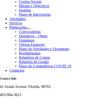
Corpos Sociais
Missão e Objectivos
História
Plano de Intervenção
Atividades
Serviços
Publicações
Convocatórias
Donativos – Obras
Estatutuos
Ofertas Emprego
Plano de Atividades e Orçamento
Regulamentos
Relatórios de Contas
Relatório de Gestão
Plano de Contingência COVID 19
Contactos
Contact Info
41 Avada Avenue, Florida, 98765
403-904-3623