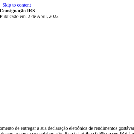
Skip to content
Consignação IRS
Publicado em: 2 de Abril, 2022
-
mento de entregar a sua declaração eletrónica de rendimentos gostáv
 de contar com a sua colaboração. Para tal, atribua 0,5% do seu IRS à 