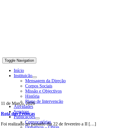
Toggle Navigation
Início
Instituição
Mensagem da Direção
Corpos Sociais
Missão e Objectivos
História
Plano de Intervenção
11 de Março, 2026
Atividades
Serviços
Rota das Feijocas
Publicações
Convocatórias
Foi realizado no passado dia 22 de fevereiro a II […]
Donativos – Obras