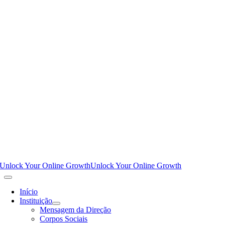
Unlock Your Online Growth
Unlock Your Online Growth
Início
Instituição
Mensagem da Direção
Corpos Sociais