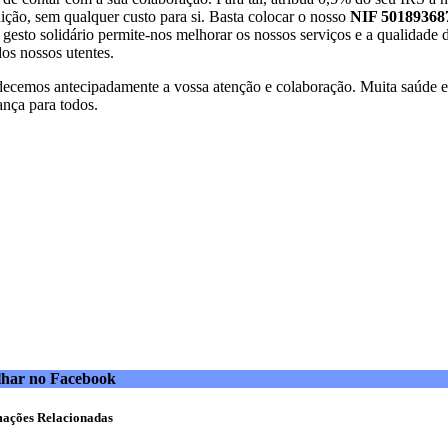
tuição, sem qualquer custo para si. Basta colocar o nosso
NIF 50189368
 gesto solidário permite-nos melhorar os nossos serviços e a qualidade 
dos nossos utentes.
ecemos antecipadamente a vossa atenção e colaboração. Muita saúde e
ança para todos.
lhar no Facebook
mações Relacionadas