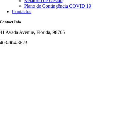
Relatório de Gestão
Plano de Contingência COVID 19
Contactos
Contact Info
41 Avada Avenue, Florida, 98765
403-904-3623