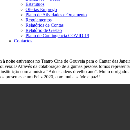
Estatutuos
Ofertas Emprego
Plano de Atividades e Orçamento
Regulamentos
Relatórios de Contas
Relatório de Gestão
Plano de Contingência COVID 19
Contactos
 à noite estivemos no Teatro Cine de Gouveia para o Cantar das Janeir
veia:D Através da colaboração de algumas pessoas fomos representa
 instituição com a música “Adeus adeus ó velho ano”. Muito obrigado 
 os presentes e um Feliz 2020, com muita saúde e paz!!