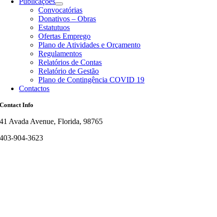
Publicações
Convocatórias
Donativos – Obras
Estatutuos
Ofertas Emprego
Plano de Atividades e Orçamento
Regulamentos
Relatórios de Contas
Relatório de Gestão
Plano de Contingência COVID 19
Contactos
Contact Info
41 Avada Avenue, Florida, 98765
403-904-3623