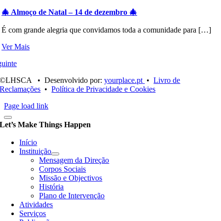
🎄 Almoço de Natal – 14 de dezembro 🎄
É com grande alegria que convidamos toda a comunidade para […]
Ver Mais
uinte
©LHSCA • Desenvolvido por:
yourplace.pt
•
Livro de
Reclamações
•
Política de Privacidade e Cookies
Page load link
Let’s Make Things Happen
Início
Instituição
Mensagem da Direção
Corpos Sociais
Missão e Objectivos
História
Plano de Intervenção
Atividades
Serviços