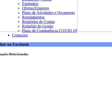
Estatutuos
Ofertas Emprego
Plano de Atividades e Orçamento
Regulamentos
Relatórios de Contas
Relatório de Gestão
Plano de Contingência COVID 19
Contactos
lhar no Facebook
mações Relacionadas