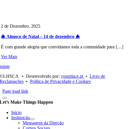
2 de Dezembro, 2025
🎄 Almoço de Natal – 14 de dezembro 🎄
É com grande alegria que convidamos toda a comunidade para […]
Ver Mais
uinte
©LHSCA • Desenvolvido por:
yourplace.pt
•
Livro de
Reclamações
•
Política de Privacidade e Cookies
Page load link
Let’s Make Things Happen
Início
Instituição
Mensagem da Direção
Corpos Sociais