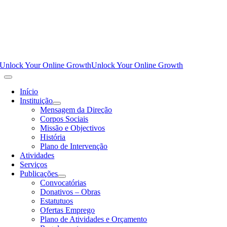
Unlock Your Online Growth
Unlock Your Online Growth
Início
Instituição
Mensagem da Direção
Corpos Sociais
Missão e Objectivos
História
Plano de Intervenção
Atividades
Serviços
Publicações
Convocatórias
Donativos – Obras
Estatutuos
Ofertas Emprego
Plano de Atividades e Orçamento