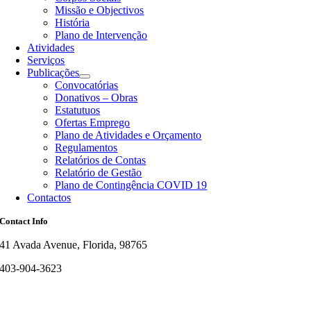
Missão e Objectivos
História
Plano de Intervenção
Atividades
Serviços
Publicações
Convocatórias
Donativos – Obras
Estatutuos
Ofertas Emprego
Plano de Atividades e Orçamento
Regulamentos
Relatórios de Contas
Relatório de Gestão
Plano de Contingência COVID 19
Contactos
Contact Info
41 Avada Avenue, Florida, 98765
403-904-3623