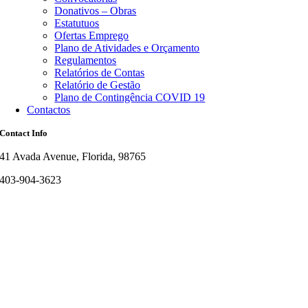
Donativos – Obras
Estatutuos
Ofertas Emprego
Plano de Atividades e Orçamento
Regulamentos
Relatórios de Contas
Relatório de Gestão
Plano de Contingência COVID 19
Contactos
Contact Info
41 Avada Avenue, Florida, 98765
403-904-3623