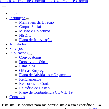
Unlock Your Online Growth
Unlock Your Online Growth
Início
Instituição
Mensagem da Direção
Corpos Sociais
Missão e Objectivos
História
Plano de Intervenção
Atividades
Serviços
Publicações
Convocatórias
Donativos – Obras
Estatutuos
Ofertas Emprego
Plano de Atividades e Orçamento
Regulamentos
Relatórios de Contas
Relatório de Gestão
Plano de Contingência COVID 19
Contactos
Este site usa cookies para melhorar o site e a sua experiência. Ao