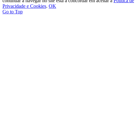
continuar a navegar no site está a concordar em aceitar a
Política de
Privacidade e Cookies
.
OK
Go to Top