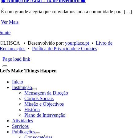
🎄 Almoço de Natal – 14 de dezembro 🎄
É com grande alegria que convidamos toda a comunidade para […]
Ver Mais
uinte
©LHSCA • Desenvolvido por:
yourplace.pt
•
Livro de
Reclamações
•
Política de Privacidade e Cookies
Page load link
Let’s Make Things Happen
Início
Instituição
Mensagem da Direção
Corpos Sociais
Missão e Objectivos
História
Plano de Intervenção
Atividades
Serviços
Publicações
Convocatórias