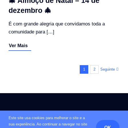
🎄 Almoço de Natal – 14 de
dezembro 🎄
É com grande alegria que convidamos toda a
comunidade para […]
Ver Mais
Seguinte
1
2
©LHSCA • Desenvolvido por:
yourplace.pt
•
Livro de Reclamações
•
Este site usa cookies para melhorar o site e a
Política de Privacidade e Cookies
sua experiência. Ao continuar a navegar no site
OK