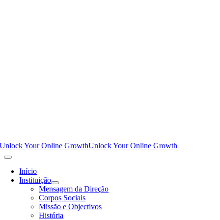
Unlock Your Online Growth
Unlock Your Online Growth
Início
Instituição
Mensagem da Direção
Corpos Sociais
Missão e Objectivos
História