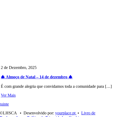
2 de Dezembro, 2025
🎄 Almoço de Natal – 14 de dezembro 🎄
É com grande alegria que convidamos toda a comunidade para […]
Ver Mais
uinte
©LHSCA • Desenvolvido por:
yourplace.pt
•
Livro de