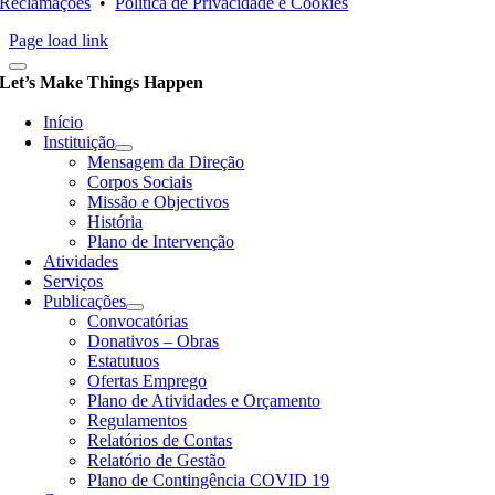
Reclamações
•
Política de Privacidade e Cookies
Page load link
Let’s Make Things Happen
Início
Instituição
Mensagem da Direção
Corpos Sociais
Missão e Objectivos
História
Plano de Intervenção
Atividades
Serviços
Publicações
Convocatórias
Donativos – Obras
Estatutuos
Ofertas Emprego
Plano de Atividades e Orçamento
Regulamentos
Relatórios de Contas
Relatório de Gestão
Plano de Contingência COVID 19