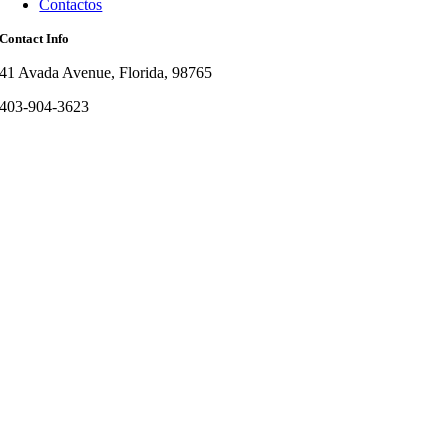
Contactos
Contact Info
41 Avada Avenue, Florida, 98765
403-904-3623