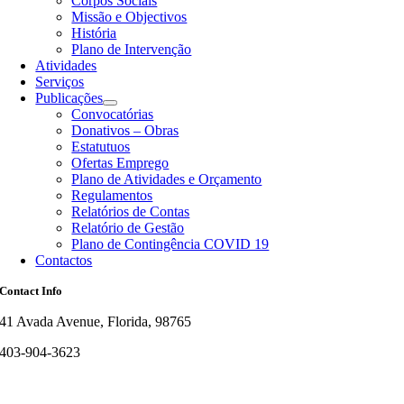
Corpos Sociais
Missão e Objectivos
História
Plano de Intervenção
Atividades
Serviços
Publicações
Convocatórias
Donativos – Obras
Estatutuos
Ofertas Emprego
Plano de Atividades e Orçamento
Regulamentos
Relatórios de Contas
Relatório de Gestão
Plano de Contingência COVID 19
Contactos
Contact Info
41 Avada Avenue, Florida, 98765
403-904-3623