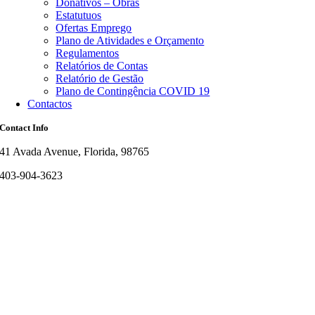
Donativos – Obras
Estatutuos
Ofertas Emprego
Plano de Atividades e Orçamento
Regulamentos
Relatórios de Contas
Relatório de Gestão
Plano de Contingência COVID 19
Contactos
Contact Info
41 Avada Avenue, Florida, 98765
403-904-3623