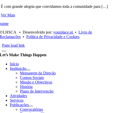
É com grande alegria que convidamos toda a comunidade para […]
Ver Mais
uinte
©LHSCA • Desenvolvido por:
yourplace.pt
•
Livro de
Reclamações
•
Política de Privacidade e Cookies
Page load link
Let’s Make Things Happen
Início
Instituição
Mensagem da Direção
Corpos Sociais
Missão e Objectivos
História
Plano de Intervenção
Atividades
Serviços
Publicações
Convocatórias