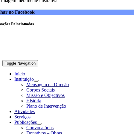
Imagem meramente ilustrativa
lhar no Facebook
mações Relacionadas
Toggle Navigation
Início
Instituição
Mensagem da Direção
Corpos Sociais
Missão e Objectivos
História
Plano de Intervenção
Atividades
Serviços
Publicações
Convocatórias
Donativos – Obras