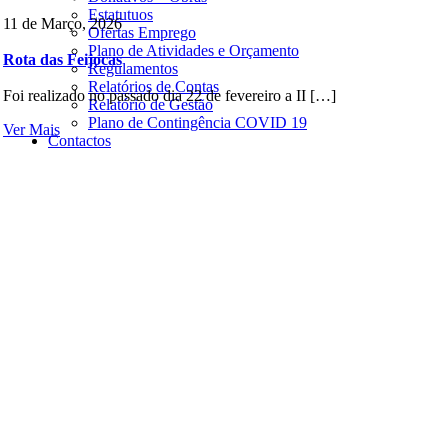
Estatutuos
11 de Março, 2026
Ofertas Emprego
Plano de Atividades e Orçamento
Rota das Feijocas
Regulamentos
Relatórios de Contas
Foi realizado no passado dia 22 de fevereiro a II […]
Relatório de Gestão
Plano de Contingência COVID 19
Ver Mais
Contactos