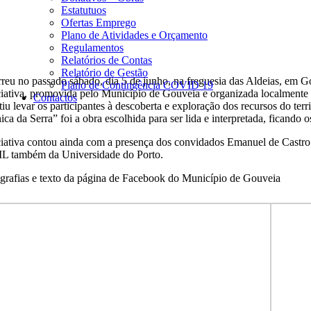
Estatutuos
Ofertas Emprego
Plano de Atividades e Orçamento
Regulamentos
Relatórios de Contas
Relatório de Gestão
reu no passado sábado, dia 5 de junho, na freguesia das Aldeias, em 
Plano de Contingência COVID 19
ciativa, promovida pelo Município de Gouveia e organizada localmente p
Contactos
tiu levar os participantes à descoberta e exploração dos recursos do te
ca da Serra” foi a obra escolhida para ser lida e interpretada, ficando 
ciativa contou ainda com a presença dos convidados Emanuel de Cast
 também da Universidade do Porto.
grafias e texto da página de Facebook do Município de Gouveia