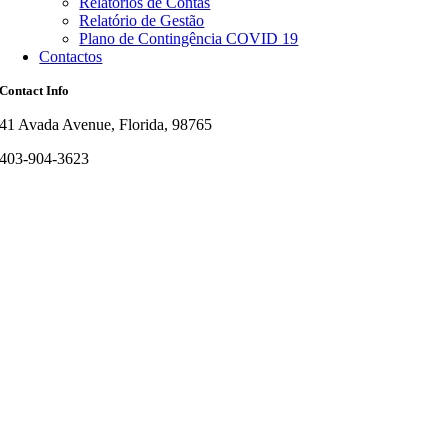
Relatórios de Contas
Relatório de Gestão
Plano de Contingência COVID 19
Contactos
Contact Info
41 Avada Avenue, Florida, 98765
403-904-3623