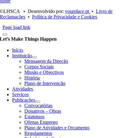
uinte
©LHSCA • Desenvolvido por:
yourplace.pt
•
Livro de
Reclamações
•
Política de Privacidade e Cookies
Page load link
Let’s Make Things Happen
Início
Instituição
Mensagem da Direção
Corpos Sociais
Missão e Objectivos
História
Plano de Intervenção
Atividades
Serviços
Publicações
Convocatórias
Donativos – Obras
Estatutuos
Ofertas Emprego
Plano de Atividades e Orçamento
Regulamentos