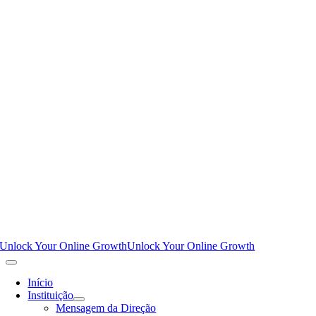
Unlock Your Online Growth
Unlock Your Online Growth
Início
Instituição
Mensagem da Direção