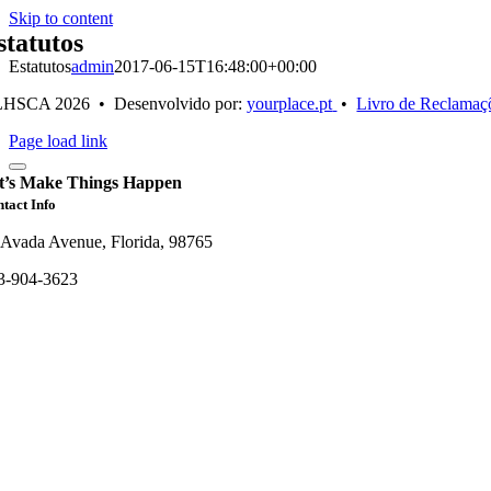
Skip to content
statutos
Estatutos
admin
2017-06-15T16:48:00+00:00
LHSCA
2026 • Desenvolvido por:
yourplace.pt
•
Livro de Reclamaç
Page load link
t’s Make Things Happen
tact Info
 Avada Avenue, Florida, 98765
3-904-3623