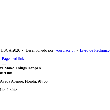
LHSCA
2026 • Desenvolvido por:
yourplace.pt
•
Livro de Reclamaç
Page load link
t’s Make Things Happen
tact Info
 Avada Avenue, Florida, 98765
3-904-3623